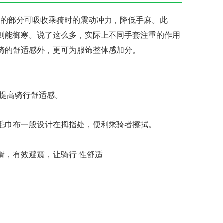
的部分可吸收乘骑时的震动冲力，降低手麻。此
冬天则能御寒。说了这么多，实际上不同手套注重的作用
升乘骑的舒适感外，更可为服饰整体感加分。
提高骑行舒适感。
脸，因此毛巾布一般设计在拇指处，便利乘骑者擦拭。
滑，有效避震，让骑行 性舒适