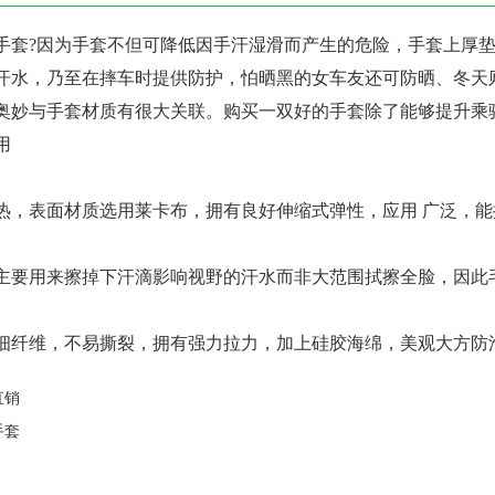
套?因为手套不但可降低因手汗湿滑而产生的危险，手套上厚垫
水，乃至在摔车时提供防护，怕晒黑的女车友还可防晒、
妙与手套材质有很大关联。购买一双好的手套除了能够提
用
，表面材质选用莱卡布，拥有良好伸缩式弹性，应用 广泛，能
来擦掉下汗滴影响视野的汗水而非大范围拭擦全
用超细纤维，不易撕裂，拥有强力拉力，加上硅胶海绵，美观大方防
直销
手套