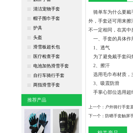
清洁宠物手套
骑单车为什么要戴手
帽子围巾手套
外，手套还可用来擦汗
护具
不一定相同，在其中奥
头盔
一、手套的具体作
滑雪板超长包
1、透气
医疗检查手套
为了避免戴手套闷热
2、擦汗
电池加热滑雪手套
选用毛巾布材质，主要用
自行车骑行手套
3、吸震防滑
两指滑雪手套
手掌心部位选
推荐产品
上一个：
户外骑行手套
下一个：
防晒手套触屏