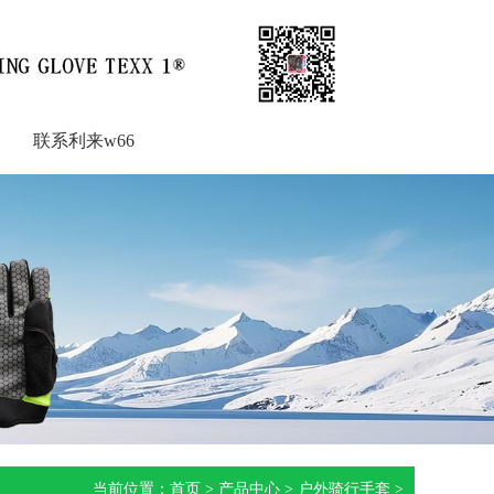
联系利来w66
联系利来w66
当前位置：
首页
>
产品中心
>
户外骑行手套
>