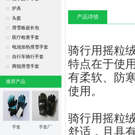
护具
产品详情
头盔
滑雪板超长包
医疗检查手套
骑行用摇粒
电池加热滑雪手套
自行车骑行手套
特点在于使
两指滑雪手套
有柔软、防
推荐产品
使用。
骑行用摇粒
手套
手套厂
舒适，且具