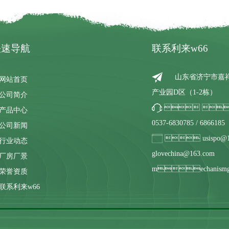
快速导航
联系利来w66
 山东省济
网站首页
产业园D区（1-2栋）
公司简介
 
产品中心
0537-6830785 / 6866185
公司新闻
 usispo@1
行业动态
glovechina@163.com
厂房厂景
mechanismgl
荣誉资质
联系利来w66